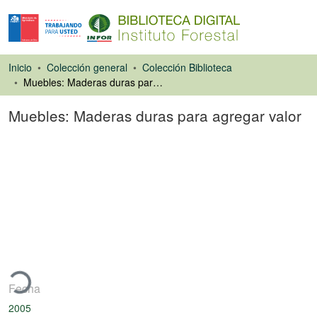
Inicio
Colección general
Colección Biblioteca
Muebles: Maderas duras para agregar valor
Muebles: Maderas duras para agregar valor
Artículo de revista
gando...
Fecha
2005