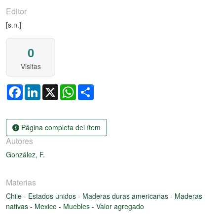
Editor
[s.n.]
0
Visitas
Facebook
LinkedIn
X
WhatsApp
Share
Página completa del ítem
Autores
González, F.
Materias
Chile
-
Estados unidos
-
Maderas duras americanas
-
Maderas
nativas
-
Mexico
-
Muebles
-
Valor agregado