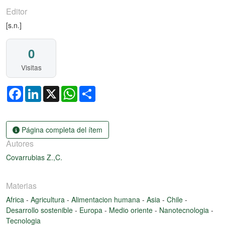
Editor
[s.n.]
0
Visitas
Facebook
LinkedIn
X
WhatsApp
Share
Página completa del ítem
Autores
Covarrubias Z.,C.
Materias
Africa
-
Agricultura
-
Alimentacion humana
-
Asia
-
Chile
-
Desarrollo sostenible
-
Europa
-
Medio oriente
-
Nanotecnologia
-
Tecnologia