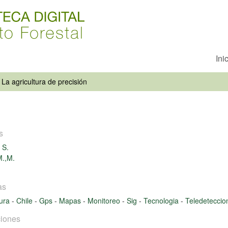
Ini
La agricultura de precisión
s
 S.
M.,M.
as
tura
-
Chile
-
Gps
-
Mapas
-
Monitoreo
-
Sig
-
Tecnologia
-
Teledeteccio
iones