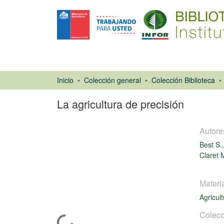
Inicio
Colección general
Colección Biblioteca
La agricultura de precisión
Autore
Best S.,
Claret 
Artículo de
Materi
revista
Agricul
Colecc