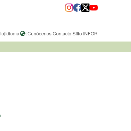
cio
|
Idioma
|
Conócenos
|
Contacto
|
Sitio INFOR
n