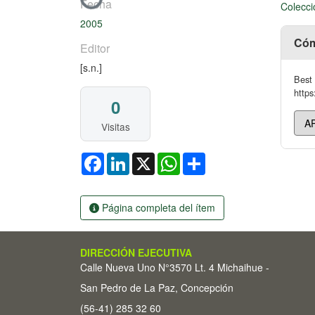
Cargando...
Fecha
Colecci
2005
Cóm
Editor
[s.n.]
Best 
https
0
Visitas
Facebook
LinkedIn
X
WhatsApp
Share
Página completa del ítem
DIRECCIÓN EJECUTIVA
Calle Nueva Uno N°3570 Lt. 4 Michaihue -
San Pedro de La Paz, Concepción
(56-41) 285 32 60