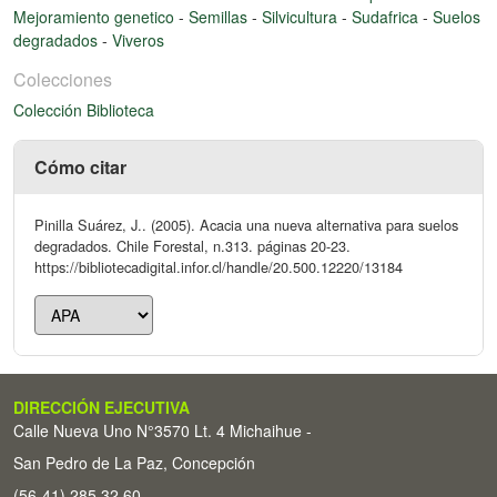
Mejoramiento genetico
-
Semillas
-
Silvicultura
-
Sudafrica
-
Suelos
degradados
-
Viveros
Colecciones
Colección Biblioteca
Cómo citar
Pinilla Suárez, J.. (2005). Acacia una nueva alternativa para suelos
degradados. Chile Forestal, n.313. páginas 20-23.
https://bibliotecadigital.infor.cl/handle/20.500.12220/13184
DIRECCIÓN EJECUTIVA
Calle Nueva Uno N°3570 Lt. 4 Michaihue -
San Pedro de La Paz, Concepción
(56-41) 285 32 60