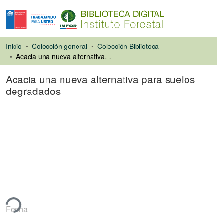
Inicio
Colección general
Colección Biblioteca
Acacia una nueva alternativa para suelos degradados
Acacia una nueva alternativa para suelos
degradados
Artículo de revista
ando...
Fecha