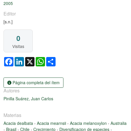
2005
Editor
[s.n.]
0
Visitas
Facebook
LinkedIn
X
WhatsApp
Share
Página completa del ítem
Autores
Pinilla Suárez, Juan Carlos
Materias
Acacia dealbata
-
Acacia mearnsii
-
Acacia melanoxylon
-
Australia
-
Brasil
-
Chile
-
Crecimiento
-
Diversificacion de especies
-