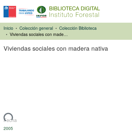
Inicio
Colección general
Colección Biblioteca
Viviendas sociales con madera nativa
Viviendas sociales con madera nativa
Artículo de revista
ando...
Fecha
2005