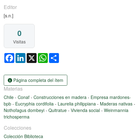
Editor
[s.n.]
0
Visitas
Facebook
LinkedIn
X
WhatsApp
Share
Página completa del ítem
Materias
Chile
-
Conaf
-
Construcciones en madera
-
Empresa mardones-
bpb
-
Eucryphia cordifolia
-
Laurelia philippiana
-
Maderas nativas
-
Nothofagus dombeyi
-
Quitratue
-
Vivienda social
-
Weinmannia
trichosperma
Colecciones
Colección Biblioteca