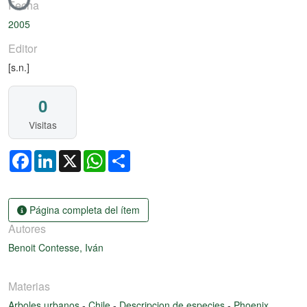
Cargando...
Fecha
2005
Editor
[s.n.]
0
Visitas
Facebook
LinkedIn
X
WhatsApp
Share
Página completa del ítem
Autores
Benoit Contesse, Iván
Materias
Arboles urbanos
-
Chile
-
Descripcion de especies
-
Phoenix