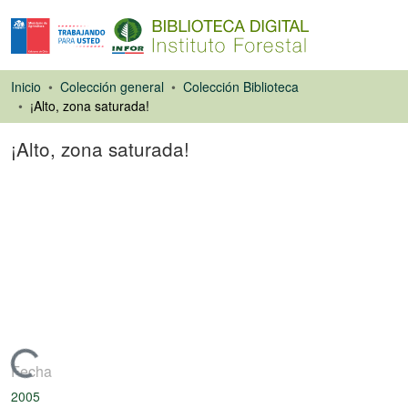
Inicio
Colección general
Colección Biblioteca
¡Alto, zona saturada!
¡Alto, zona saturada!
Artículo de revista
Cargando...
Fecha
2005