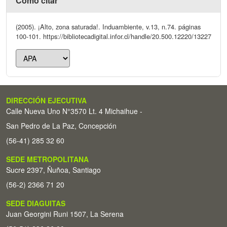
Cómo citar
(2005). ¡Alto, zona saturada!. Induambiente, v.13, n.74. páginas
100-101. https://bibliotecadigital.infor.cl/handle/20.500.12220/13227
DIRECCIÓN EJECUTIVA
Calle Nueva Uno N°3570 Lt. 4 Michaihue -
San Pedro de La Paz, Concepción
(56-41) 285 32 60
SEDE METROPOLITANA
Sucre 2397, Ñuñoa, Santiago
(56-2) 2366 71 20
SEDE DIAGUITAS
Juan Georgini Runi 1507, La Serena