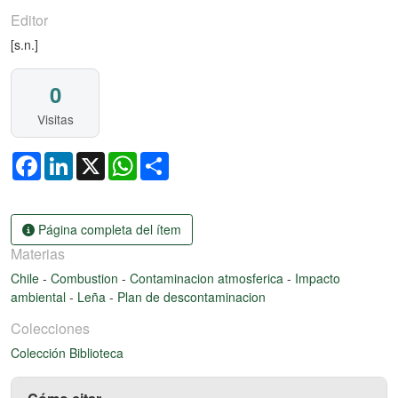
Editor
[s.n.]
0
Visitas
Facebook
LinkedIn
X
WhatsApp
Share
Página completa del ítem
Materias
Chile
-
Combustion
-
Contaminacion atmosferica
-
Impacto
ambiental
-
Leña
-
Plan de descontaminacion
Colecciones
Colección Biblioteca