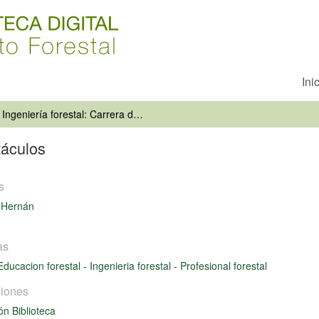
Ini
Ingeniería forestal: Carrera de obstáculos
táculos
s
 Hernán
as
Educacion forestal
-
Ingenieria forestal
-
Profesional forestal
iones
ón Biblioteca