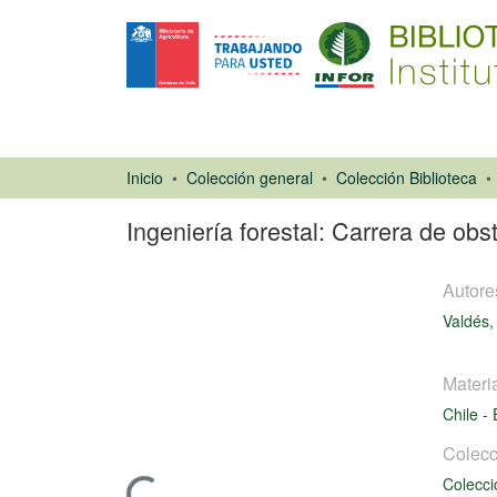
Inicio
Colección general
Colección Biblioteca
Ingeniería forestal: Carrera de obs
Autore
Valdés,
Materi
Artículo de
Chile
-
revista
Colecc
Colecci