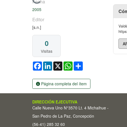
Cargando...
Fecha
2005
Cóm
Editor
Valdé
[s.n.]
https
0
Visitas
Facebook
LinkedIn
X
WhatsApp
Share
Página completa del ítem
DIRECCIÓN EJECUTIVA
Calle Nueva Uno N°3570 Lt. 4 Michaihue -
San Pedro de La Paz, Concepción
(56-41) 285 32 60