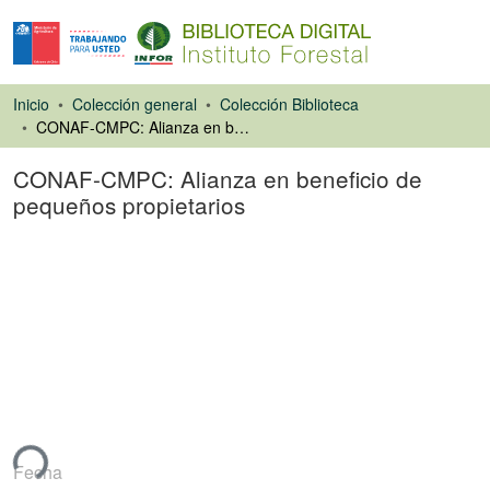
Inicio
Colección general
Colección Biblioteca
CONAF-CMPC: Alianza en beneficio de pequeños propietarios
CONAF-CMPC: Alianza en beneficio de
pequeños propietarios
Artículo de revista
ndo...
Fecha