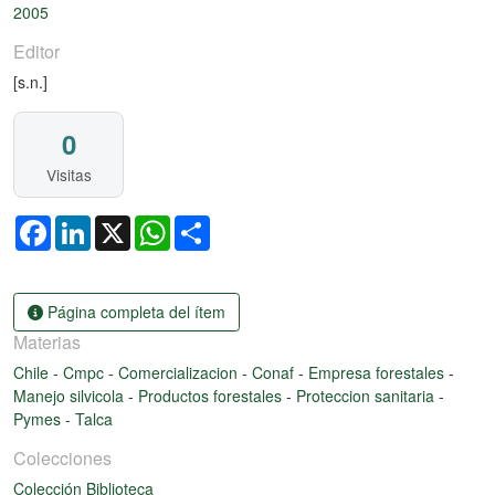
2005
Editor
[s.n.]
0
Visitas
Facebook
LinkedIn
X
WhatsApp
Share
Página completa del ítem
Materias
Chile
-
Cmpc
-
Comercializacion
-
Conaf
-
Empresa forestales
-
Manejo silvicola
-
Productos forestales
-
Proteccion sanitaria
-
Pymes
-
Talca
Colecciones
Colección Biblioteca