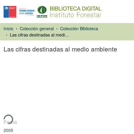
Inicio
Colección general
Colección Biblioteca
Las cifras destinadas al medio ambiente
Las cifras destinadas al medio ambiente
Artículo de revista
ando...
Fecha
2005