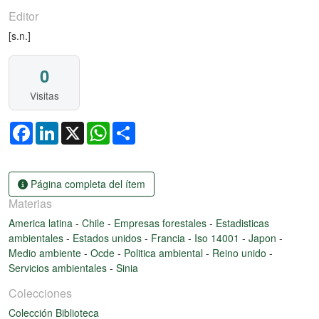
Editor
[s.n.]
0
Visitas
Facebook
LinkedIn
X
WhatsApp
Share
Página completa del ítem
Materias
America latina
-
Chile
-
Empresas forestales
-
Estadisticas
ambientales
-
Estados unidos
-
Francia
-
Iso 14001
-
Japon
-
Medio ambiente
-
Ocde
-
Politica ambiental
-
Reino unido
-
Servicios ambientales
-
Sinia
Colecciones
Colección Biblioteca