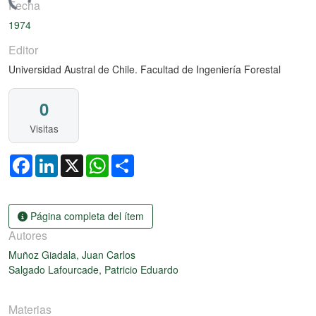
rgando...
Fecha
1974
Editor
Universidad Austral de Chile. Facultad de Ingeniería Forestal
0
Visitas
Facebook
LinkedIn
X
WhatsApp
Share
Página completa del ítem
Autores
Muñoz Giadala, Juan Carlos
Salgado Lafourcade, Patricio Eduardo
Materias