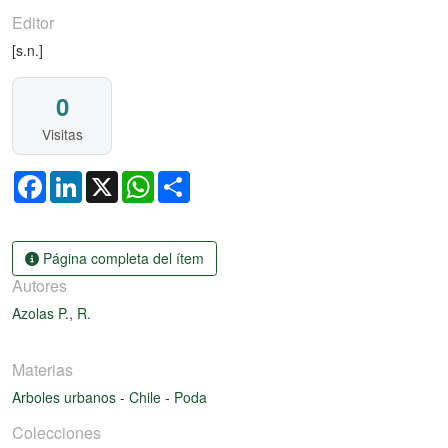
Editor
[s.n.]
0
Visitas
Facebook
LinkedIn
X
WhatsApp
Share
Página completa del ítem
Autores
Azolas P., R.
Materias
Arboles urbanos
-
Chile
-
Poda
Colecciones