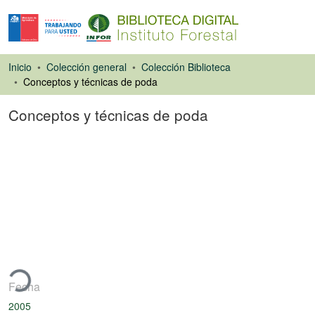
Inicio
Colección general
Colección Biblioteca
Conceptos y técnicas de poda
Conceptos y técnicas de poda
Artículo de revista
ando...
Fecha
2005