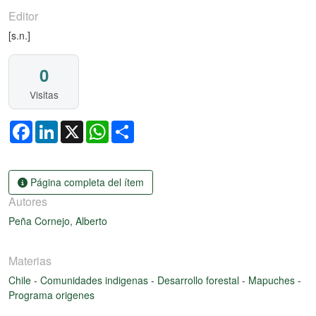
Editor
[s.n.]
0
Visitas
Facebook
LinkedIn
X
WhatsApp
Share
Página completa del ítem
Autores
Peña Cornejo, Alberto
Materias
Chile
-
Comunidades indigenas
-
Desarrollo forestal
-
Mapuches
-
Programa origenes