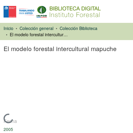
Inicio
Colección general
Colección Biblioteca
El modelo forestal intercultural mapuche
El modelo forestal intercultural mapuche
Artículo de revista
Cargando...
Fecha
2005