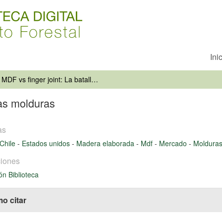
Ini
MDF vs finger joint: La batalla de las molduras
las molduras
as
Chile
-
Estados unidos
-
Madera elaborada
-
Mdf
-
Mercado
-
Moldura
iones
ón Biblioteca
o citar