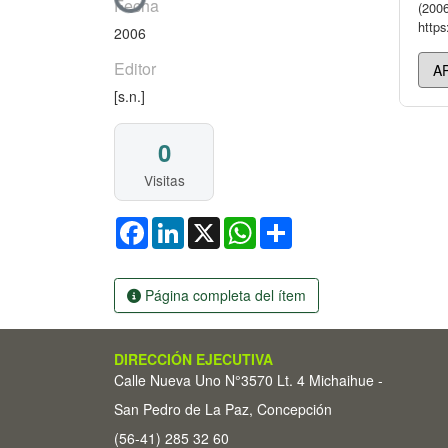
Fecha
(2006
https
2006
Editor
[s.n.]
0
Visitas
Facebook
LinkedIn
X
WhatsApp
Share
Página completa del ítem
DIRECCIÓN EJECUTIVA
Calle Nueva Uno N°3570 Lt. 4 Michaihue -
San Pedro de La Paz, Concepción
(56-41) 285 32 60