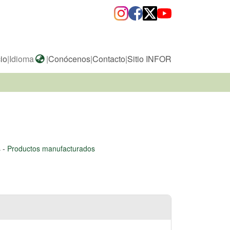
cio
|
Idioma
|
Conócenos
|
Contacto
|
Sitio INFOR
s
-
Productos manufacturados