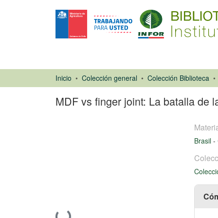
Inicio
Colección general
Colección Biblioteca
MDF vs finger joint: La batalla de 
Materi
Brasil
-
Colecc
Colecci
Artículo de
revista
Cóm
Cargando...