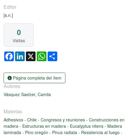
Editor
[s.n.]
0
Visitas
Facebook
LinkedIn
X
WhatsApp
Share
Página completa del ítem
Autores
Vásquez Saelzer, Camila
Materias
Adhesivos
-
Chile
-
Congresos y reuniones
-
Construcciones en
madera
-
Estructuras en madera
-
Eucalyptus nitens
-
Madera
laminada
-
Pino oregón
-
Pinus radiata
-
Resistencia al fuego
-