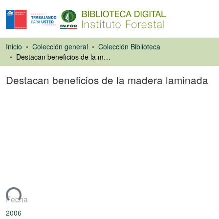
Inicio
Colección general
Colección Biblioteca
Destacan beneficios de la madera laminada
Destacan beneficios de la madera laminada
Artículo de revista
ando...
Fecha
2006