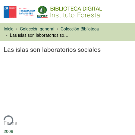
Inicio
Colección general
Colección Biblioteca
Las islas son laboratorios sociales
Las islas son laboratorios sociales
Artículo de revista
ando...
Fecha
2006