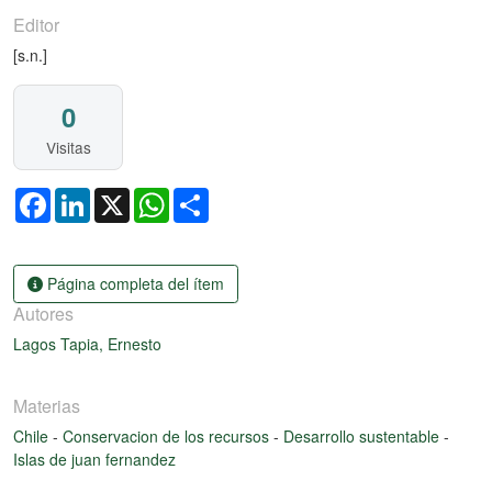
Editor
[s.n.]
0
Visitas
Facebook
LinkedIn
X
WhatsApp
Share
Página completa del ítem
Autores
Lagos Tapia, Ernesto
Materias
Chile
-
Conservacion de los recursos
-
Desarrollo sustentable
-
Islas de juan fernandez