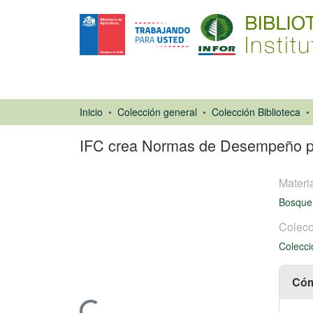
Inicio
Colección general
Colección Biblioteca
IFC crea Normas de Desempeño para
Materi
Bosque
Colecc
Colecci
Artículo de
revista
Cóm