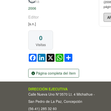
Cargando...
Fecha
(2006
págin
2006
Editor
[s.n.]
0
Visitas
Facebook
LinkedIn
X
WhatsApp
Share
Página completa del ítem
DIRECCIÓN EJECUTIVA
Calle Nueva Uno N°3570 Lt. 4 Michaihue -
San Pedro de La Paz, Concepción
(56-41) 285 32 60