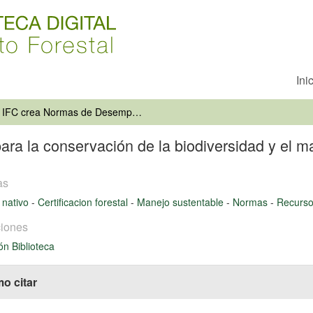
Ini
IFC crea Normas de Desempeño para la conservación de la biodiversidad y el manejo de los recursos naturales
 la conservación de la biodiversidad y el ma
as
 nativo
-
Certificacion forestal
-
Manejo sustentable
-
Normas
-
Recurso
iones
ón Biblioteca
o citar