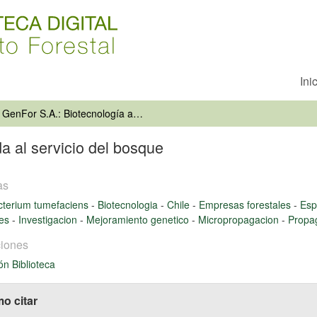
Ini
GenFor S.A.: Biotecnología aplicada al servicio del bosque
a al servicio del bosque
as
cterium tumefaciens
-
Biotecnologia
-
Chile
-
Empresas forestales
-
Esp
les
-
Investigacion
-
Mejoramiento genetico
-
Micropropagacion
-
Propag
iones
ón Biblioteca
o citar