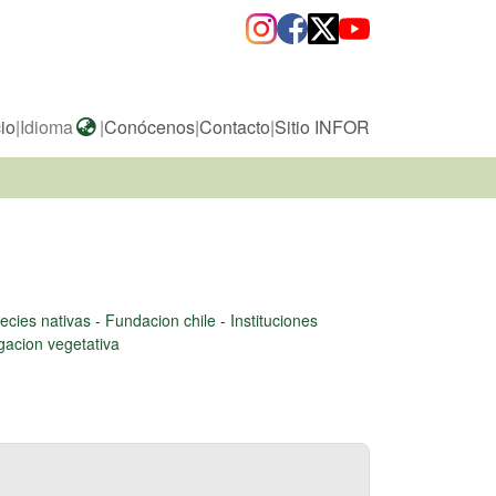
cio
|
Idioma
|
Conócenos
|
Contacto
|
Sitio INFOR
ecies nativas
-
Fundacion chile
-
Instituciones
acion vegetativa