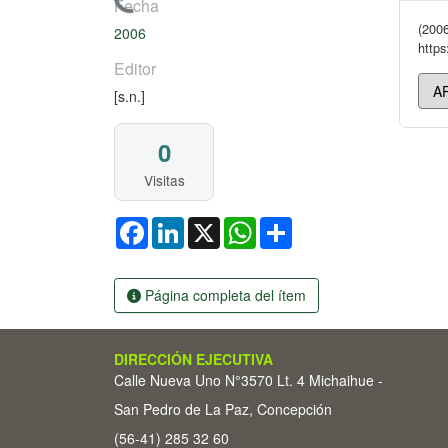
Cargando...
Fecha
(2006
2006
https
Editor
[s.n.]
0
Visitas
Facebook
LinkedIn
X
WhatsApp
Share
Página completa del ítem
DIRECCIÓN EJECUTIVA
Calle Nueva Uno N°3570 Lt. 4 Michaihue -
San Pedro de La Paz, Concepción
(56-41) 285 32 60