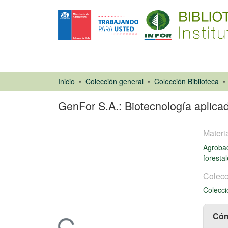
Inicio
Colección general
Colección Biblioteca
GenFor S.A.: Biotecnología aplicad
Materi
Agroba
foresta
Colecc
Artículo de
Colecci
revista
Cóm