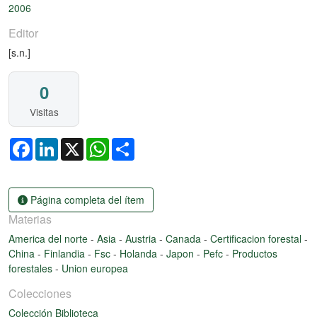
2006
Editor
[s.n.]
0
Visitas
Facebook
LinkedIn
X
WhatsApp
Share
Página completa del ítem
Materias
America del norte
-
Asia
-
Austria
-
Canada
-
Certificacion forestal
-
China
-
Finlandia
-
Fsc
-
Holanda
-
Japon
-
Pefc
-
Productos
forestales
-
Union europea
Colecciones
Colección Biblioteca