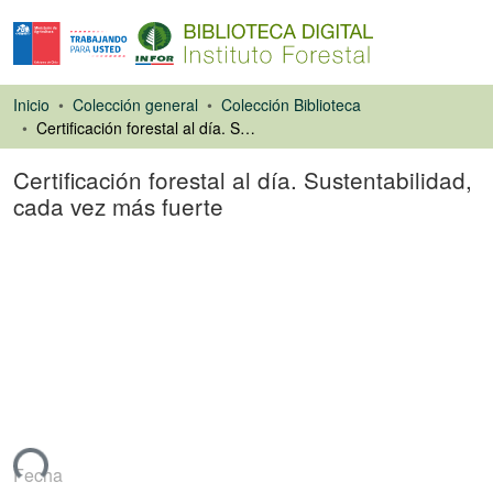
Inicio
Colección general
Colección Biblioteca
Certificación forestal al día. Sustentabilidad, cada vez más fuerte
Certificación forestal al día. Sustentabilidad,
cada vez más fuerte
Artículo de revista
ando...
Fecha