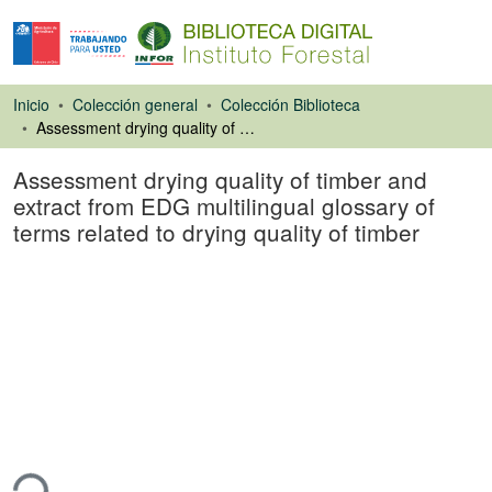
Inicio
Colección general
Colección Biblioteca
Assessment drying quality of timber and extract from EDG multilingual glossary of terms related to drying quality of timber
Assessment drying quality of timber and
extract from EDG multilingual glossary of
terms related to drying quality of timber
Libro
ando...