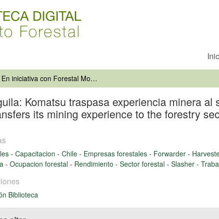
Ini
En iniciativa con Forestal Monte Águila: Komatsu traspasa experiencia minera al sector forestalHand by hand with Forestal Monte Aguila. Kotmasu transfers its mining experience to the forestry sector
guila: Komatsu traspasa experiencia minera al 
sfers its mining experience to the forestry sec
as
les
-
Capacitacion
-
Chile
-
Empresas forestales
-
Forwarder
-
Harvest
ia
-
Ocupacion forestal
-
Rendimiento
-
Sector forestal
-
Slasher
-
Traba
iones
ón Biblioteca