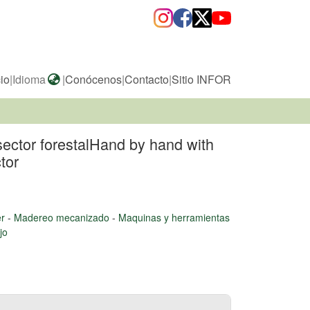
cio
|
Idioma
|
Conócenos
|
Contacto
|
Sitio INFOR
sector forestalHand by hand with
tor
er
-
Madereo mecanizado
-
Maquinas y herramientas
jo