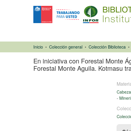
Inicio
Colección general
Colección Biblioteca
En iniciativa con Forestal Monte Á
Forestal Monte Aguila. Kotmasu tran
Materi
Cabeza
-
Miner
Colecc
Artículo de
Colecci
revista