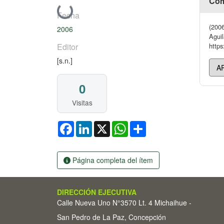
Cóm
Cargando...
Fecha
(2006
2006
Aguil
Editor
https
[s.n.]
0
Visitas
Facebook
LinkedIn
X
WhatsApp
Share
Página completa del ítem
DIRECCIÓN EJECUTIVA
Calle Nueva Uno N°3570 Lt. 4 Michaihue -
San Pedro de La Paz, Concepción