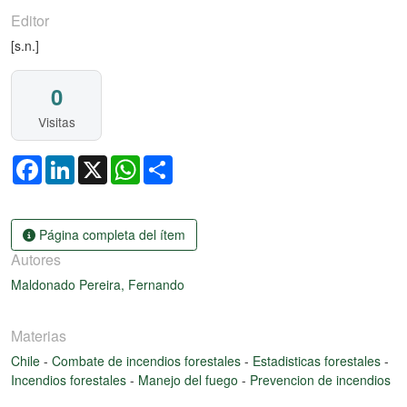
Editor
[s.n.]
0
Visitas
Facebook
LinkedIn
X
WhatsApp
Share
Página completa del ítem
Autores
Maldonado Pereira, Fernando
Materias
Chile
-
Combate de incendios forestales
-
Estadisticas forestales
-
Incendios forestales
-
Manejo del fuego
-
Prevencion de incendios