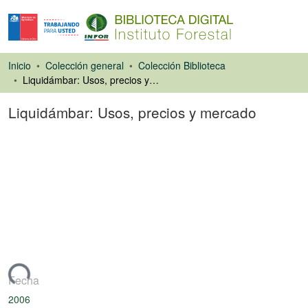
Inicio
Colección general
Colección Biblioteca
Liquidámbar: Usos, precios y mercado
Liquidámbar: Usos, precios y mercado
Artículo de revista
gando...
Fecha
2006