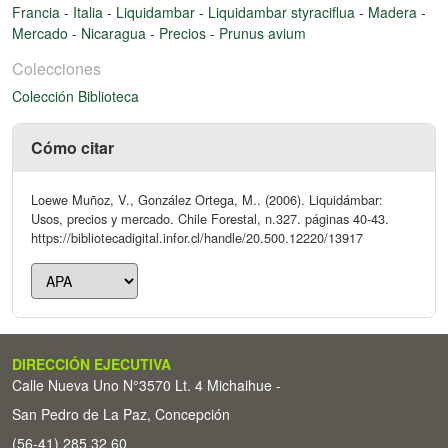
Francia
-
Italia
-
Liquidambar
-
Liquidambar styraciflua
-
Madera
-
Mercado
-
Nicaragua
-
Precios
-
Prunus avium
Colecciones
Colección Biblioteca
Cómo citar
Loewe Muñoz, V., González Ortega, M.. (2006). Liquidámbar:
Usos, precios y mercado. Chile Forestal, n.327. páginas 40-43.
https://bibliotecadigital.infor.cl/handle/20.500.12220/13917
DIRECCIÓN EJECUTIVA
Calle Nueva Uno N°3570 Lt. 4 Michaihue -
San Pedro de La Paz, Concepción
(56-41) 285 32 60