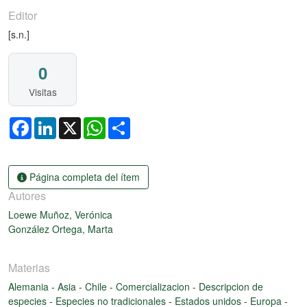
Editor
[s.n.]
0
Visitas
Facebook
LinkedIn
X
WhatsApp
Share
Página completa del ítem
Autores
Loewe Muñoz, Verónica
González Ortega, Marta
Materias
Alemania
-
Asia
-
Chile
-
Comercializacion
-
Descripcion de
especies
-
Especies no tradicionales
-
Estados unidos
-
Europa
-