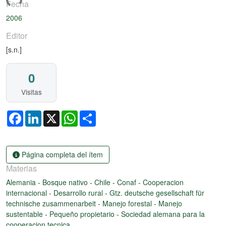
ando...
Fecha
2006
Editor
[s.n.]
0
Visitas
Facebook
LinkedIn
X
WhatsApp
Share
Página completa del ítem
Materias
Alemania
-
Bosque nativo
-
Chile
-
Conaf
-
Cooperacion
internacional
-
Desarrollo rural
-
Gtz. deutsche gesellschaft für
technische zusammenarbeit
-
Manejo forestal
-
Manejo
sustentable
-
Pequeño propietario
-
Sociedad alemana para la
cooperacion tecnica