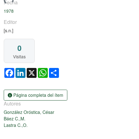
ando...
Fecha
1978
Editor
[s.n.]
0
Visitas
Facebook
LinkedIn
X
WhatsApp
Share
Página completa del ítem
Autores
González Oróstica, César
Báez C.,M.
Lastra C.,O.