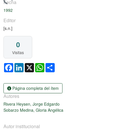
rgando...
Fecha
1992
Editor
[s.n.]
0
Visitas
Facebook
LinkedIn
X
WhatsApp
Share
Página completa del ítem
Autores
Rivera Heysen, Jorge Edgardo
Sobarzo Medina, Gloria Angélica
Autor institucional