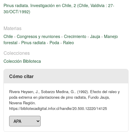
Pinus radiata. Investigación en Chile, 2 (Chile, Valdivia : 27-
30/OCT/1992)
Materias
Chile
-
Congresos y reuniones
-
Crecimiento
-
Jauja
-
Manejo
forestal
-
Pinus radiata
-
Poda
-
Raleo
Colecciones
Colección Biblioteca
Cómo citar
Rivera Heysen, J., Sobarzo Medina, G.. (1992). Efecto del raleo y
poda extrema en plantaciones de pino radiata, Fundo Jauja,
Novena Región.
https://bibliotecadigital.infor.cl/handle/20.500.12220/14125