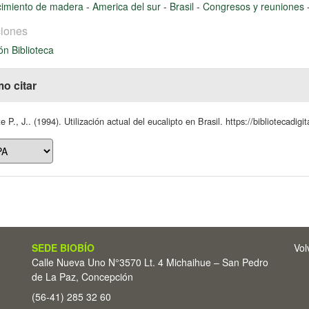
cimiento de madera
-
America del sur
-
Brasil
-
Congresos y reuniones
iones
ón Biblioteca
o citar
e P., J.. (1994). Utilización actual del eucalipto en Brasil. https://bibliotecadig
SEDE BIOBÍO
Vol
Calle Nueva Uno N°3570 Lt. 4 Michaihue – San Pedro
de La Paz, Concepción
(56-41) 285 32 60