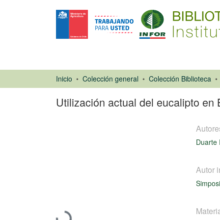
Inicio
Colección general
Colección Biblioteca
Utilización actual del eucalipto en 
Autore
Duarte 
Autor i
Ponencias de
Simposi
Congresos
Cargando...
Materi