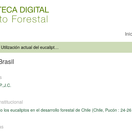
Ini
Utilización actual del eucalipto en Brasil
Brasil
s
P.,J.C.
nstitucional
o los eucaliptos en el desarrollo forestal de Chile (Chile, Pucón : 24-2
as