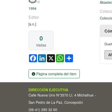
Fecha
Abaste
1994
Colecc
Editor
Colecci
[s.n.]
Cóm
0
Duart
Visitas
Facebook
LinkedIn
X
WhatsApp
Share
Página completa del ítem
DIRECCIÓN EJECUTIVA
Calle Nueva Uno N°3570 Lt. 4 Michaihue -
San Pedro de La Paz, Concepción
(56-41) 285 32 60