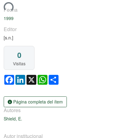
ando...
Fecha
1999
Editor
[s.n.]
0
Visitas
Facebook
LinkedIn
X
WhatsApp
Share
Página completa del ítem
Autores
Shield, E.
Autor institucional