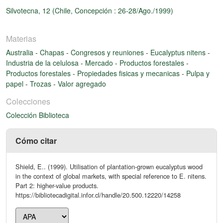
Silvotecna, 12 (Chile, Concepción : 26-28/Ago./1999)
Materias
Australia
-
Chapas
-
Congresos y reuniones
-
Eucalyptus nitens
-
Industria de la celulosa
-
Mercado
-
Productos forestales
-
Productos forestales
-
Propiedades fisicas y mecanicas
-
Pulpa y
papel
-
Trozas
-
Valor agregado
Colecciones
Colección Biblioteca
Cómo citar
Shield, E.. (1999). Utilisation of plantation-grown eucalyptus wood
in the context of global markets, with special reference to E. nitens.
Part 2: higher-value products.
https://bibliotecadigital.infor.cl/handle/20.500.12220/14258