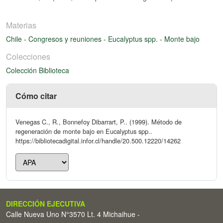
Materias
Chile
-
Congresos y reuniones
-
Eucalyptus spp.
-
Monte bajo
Colecciones
Colección Biblioteca
Cómo citar
Venegas C., R., Bonnefoy Dibarrart, P.. (1999). Método de
regeneración de monte bajo en Eucalyptus spp..
https://bibliotecadigital.infor.cl/handle/20.500.12220/14262
DIRECCIÓN EJECUTIVA
Calle Nueva Uno N°3570 Lt. 4 Michaihue -