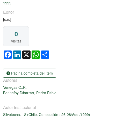
1999
Editor
[s.n.]
0
Visitas
Facebook
LinkedIn
X
WhatsApp
Share
Página completa del ítem
Autores
Venegas C.,R.
Bonnefoy Dibarrart, Pedro Pablo
Autor institucional
Silvotecna, 12 (Chile, Concepción : 26-28/Ago./1999)