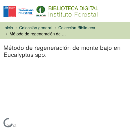
Inicio
Colección general
Colección Biblioteca
Método de regeneración de monte bajo en Eucalyptus spp.
Método de regeneración de monte bajo en
Eucalyptus spp.
Ponencias de
Congresos
Cargando...
Fecha