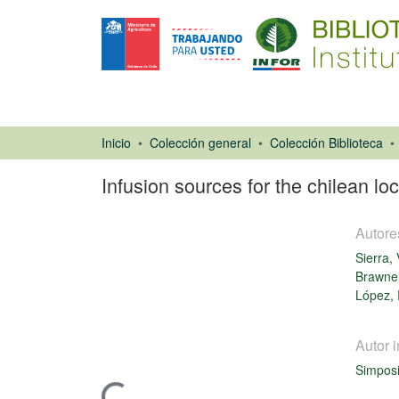
Inicio
Colección general
Colección Biblioteca
Infusion sources for the chilean lo
Autore
Sierra, 
Brawner
López, 
Ponencias de
Congresos
Autor i
Simposi