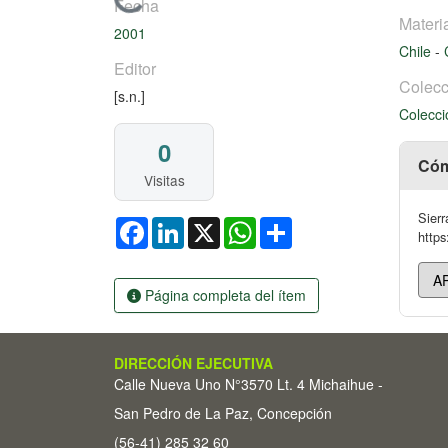
Cargando...
Fecha
Materi
2001
Chile
-
Editor
Colecc
[s.n.]
Colecci
0
Cóm
Visitas
Sierr
Facebook
LinkedIn
X
WhatsApp
Share
https
Página completa del ítem
DIRECCIÓN EJECUTIVA
Calle Nueva Uno N°3570 Lt. 4 Michaihue -
San Pedro de La Paz, Concepción
(56-41) 285 32 60