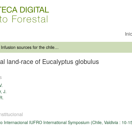
Ini
Infusion sources for the chilean local land-race of Eucalyptus globulus
cal land-race of Eucalyptus globulus
s
V.
, J.
R.
nstitucional
o Internacional IUFRO International Symposium (Chile, Valdivia : 10-1