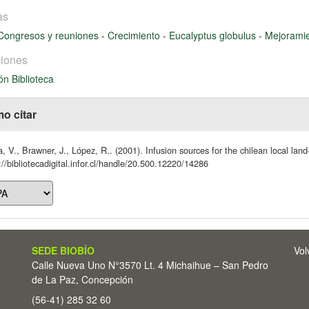
as
Congresos y reuniones
-
Crecimiento
-
Eucalyptus globulus
-
Mejoramie
iones
ón Biblioteca
o citar
a, V., Brawner, J., López, R.. (2001). Infusion sources for the chilean local lan
://bibliotecadigital.infor.cl/handle/20.500.12220/14286
SEDE BIOBÍO
Vol
Calle Nueva Uno N°3570 Lt. 4 Michaihue – San Pedro
de La Paz, Concepción
(56-41) 285 32 60