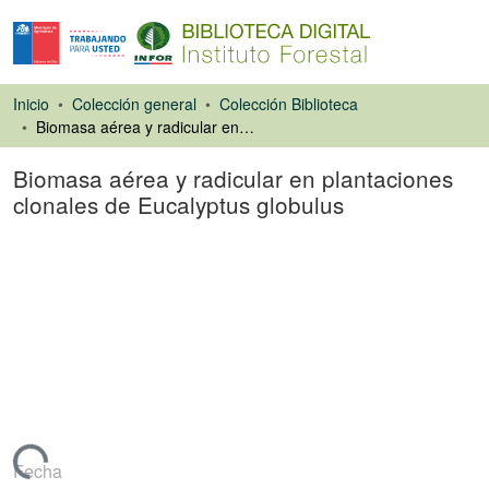
Inicio
Colección general
Colección Biblioteca
Biomasa aérea y radicular en plantaciones clonales de Eucalyptus globulus
Biomasa aérea y radicular en plantaciones
clonales de Eucalyptus globulus
Ponencias de
Congresos
argando...
Fecha