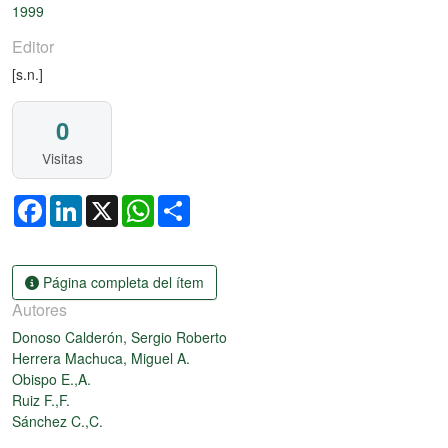
1999
Editor
[s.n.]
0
Visitas
Facebook
LinkedIn
X
WhatsApp
Share
Página completa del ítem
Autores
Donoso Calderón, Sergio Roberto
Herrera Machuca, Miguel A.
Obispo E.,A.
Ruiz F.,F.
Sánchez C.,C.