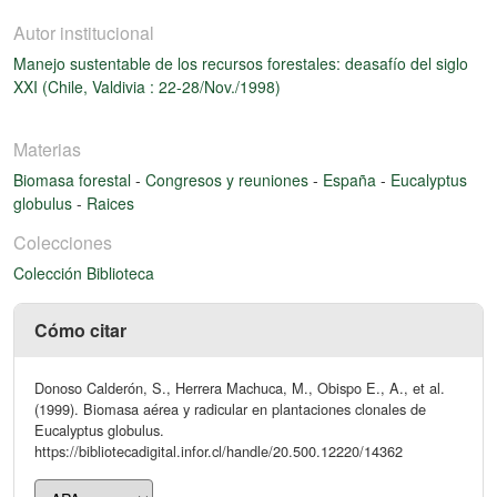
Autor institucional
Manejo sustentable de los recursos forestales: deasafío del siglo
XXI (Chile, Valdivia : 22-28/Nov./1998)
Materias
Biomasa forestal
-
Congresos y reuniones
-
España
-
Eucalyptus
globulus
-
Raices
Colecciones
Colección Biblioteca
Cómo citar
Donoso Calderón, S., Herrera Machuca, M., Obispo E., A., et al.
(1999). Biomasa aérea y radicular en plantaciones clonales de
Eucalyptus globulus.
https://bibliotecadigital.infor.cl/handle/20.500.12220/14362