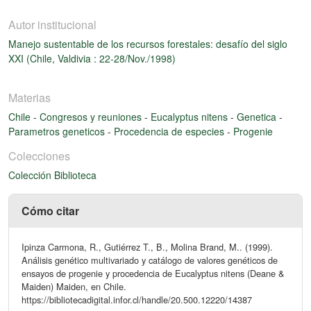
Autor institucional
Manejo sustentable de los recursos forestales: desafío del siglo
XXI (Chile, Valdivia : 22-28/Nov./1998)
Materias
Chile
-
Congresos y reuniones
-
Eucalyptus nitens
-
Genetica
-
Parametros geneticos
-
Procedencia de especies
-
Progenie
Colecciones
Colección Biblioteca
Cómo citar
Ipinza Carmona, R., Gutiérrez T., B., Molina Brand, M.. (1999).
Análisis genético multivariado y catálogo de valores genéticos de
ensayos de progenie y procedencia de Eucalyptus nitens (Deane &
Maiden) Maiden, en Chile.
https://bibliotecadigital.infor.cl/handle/20.500.12220/14387