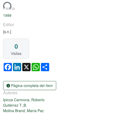
ando...
Fecha
1999
Editor
[s.n.]
0
Visitas
Facebook
LinkedIn
X
WhatsApp
Share
Página completa del ítem
Autores
Ipinza Carmona, Roberto
Gutiérrez T.,B.
Molina Brand, María Paz