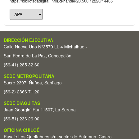
https://bibliotecadigital.infor.cl/handle/20.500.12220/14405
DIRECCIÓN EJECUTIVA
Calle Nueva Uno N°3570 Lt. 4 Michaihue -
San Pedro de La Paz, Concepción
(56-41) 285 32 60
SEDE METROPOLITANA
Sucre 2397, Ñuñoa, Santiago
(56-2) 2366 71 20
SEDE DIAGUITAS
Juan Georgini Runi 1507, La Serena
(56-51) 236 26 00
OFICINA CHILOÉ
Pasaje Los Queltehues s/n, sector de Putemun, Castro