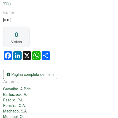
Cargando...
1999
Editor
[s.n.]
0
Visitas
Facebook
LinkedIn
X
WhatsApp
Share
Página completa del ítem
Autores
Carvalho, A.P.de
Bartoszeck, A.
Fasollo, P.J.
Ferreira, C.A.
Machado, S.A.
Menegol, O.