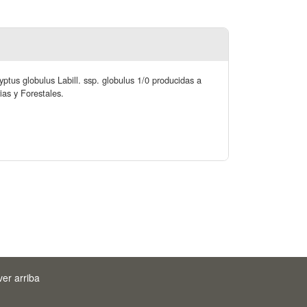
us globulus Labill. ssp. globulus 1/0 producidas a
as y Forestales.
ver arriba