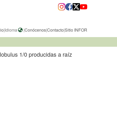
cio
|
Idioma
|
Conócenos
|
Contacto
|
Sitio INFOR
obulus 1/0 producidas a raíz