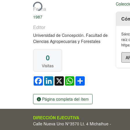
Colecci
Fecha
1987
Cóm
Editor
Sánch
Universidad de Concepción. Facultad de
raíz 
Ciencias Agropecuarias y Forestales
https
0
Visitas
Facebook
LinkedIn
X
WhatsApp
Share
Página completa del ítem
DIRECCIÓN EJECUTIVA
Calle Nueva Uno N°3570 Lt. 4 Michaihue -