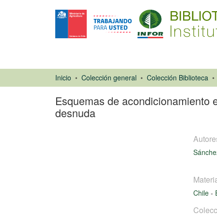
Inicio
Colección general
Colección Biblioteca
Esquemas de acondicionamiento en 
desnuda
Autore
Sánchez
Materi
Chile
-
Libro
Cargando...
Colecc