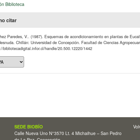
ón Biblioteca
o citar
ez Paredes, V.. (1987). Esquemas de acondicionamiento en plantas de Eucalypt
desnuda. Chillán: Universidad de Concepción. Facultad de Ciencias Agropecuari
://bibliotecadigital.infor.cl/handle/20.500.12220/1442
SEDE BIOBÍO
Vol
Calle Nueva Uno N°3570 Lt. 4 Michaihue – San Pedro
de La Paz, Concepción