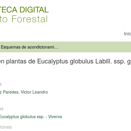
Ini
Esquemas de acondicionamiento en plantas de Eucalyptus globulus Labill. ssp. globulus 1/0 producidas a raíz desnuda
plantas de Eucalyptus globulus Labill. ssp. gl
s
 Paredes, Victor Leandro
as
Eucalyptus globulus ssp.
-
Viveros
iones