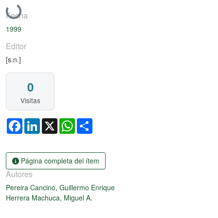
Cargando...
Fecha
1999
Editor
[s.n.]
0
Visitas
Facebook
LinkedIn
X
WhatsApp
Share
Página completa del ítem
Autores
Pereira Cancino, Guillermo Enrique
Herrera Machuca, Miguel A.