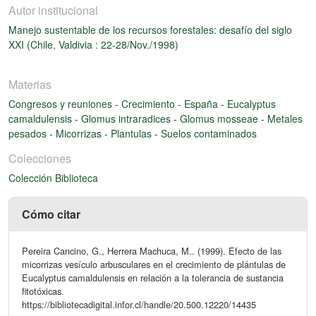
Autor institucional
Manejo sustentable de los recursos forestales: desafío del siglo
XXI (Chile, Valdivia : 22-28/Nov./1998)
Materias
Congresos y reuniones
-
Crecimiento
-
España
-
Eucalyptus
camaldulensis
-
Glomus intraradices
-
Glomus mosseae
-
Metales
pesados
-
Micorrizas
-
Plantulas
-
Suelos contaminados
Colecciones
Colección Biblioteca
Cómo citar
Pereira Cancino, G., Herrera Machuca, M.. (1999). Efecto de las
micorrizas vesículo arbusculares en el crecimiento de plántulas de
Eucalyptus camaldulensis en relación a la tolerancia de sustancia
fitotóxicas.
https://bibliotecadigital.infor.cl/handle/20.500.12220/14435