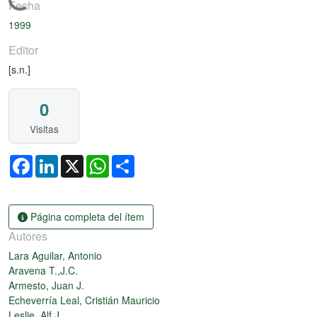
Cargando...
Fecha
1999
Editor
[s.n.]
0
Visitas
Facebook
LinkedIn
X
WhatsApp
Share
Página completa del ítem
Autores
Lara Aguilar, Antonio
Aravena T.,J.C.
Armesto, Juan J.
Echeverría Leal, Cristián Mauricio
Leslie, Alf J.