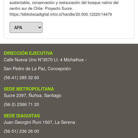
sustentable, conservación y restauración del bosque nativo del
centro sur de Chile: Proyecto Sucre.
https://bibliotecadigital.infor.cl/handle/20.500.12220/14479
DIRECCIÓN EJECUTIVA
Calle Nueva Uno N°3570 Lt. 4 Michaihue -
San Pedro de La Paz, Concepción
(56-41) 285 32 60
SEDE METROPOLITANA
Sucre 2397, Ñuñoa, Santiago
(56-2) 2366 71 20
SEDE DIAGUITAS
Juan Georgini Runi 1507, La Serena
(56-51) 236 26 00