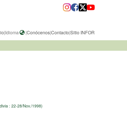
cio
|
Idioma
|
Conócenos
|
Contacto
|
Sitio INFOR
ldivia : 22-28/Nov./1998)