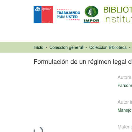
Inicio
Colección general
Colección Biblioteca
Formulación de un régimen legal d
Autore
Parsons
Autor i
Ponencias de
Manejo 
Congresos
Materi
Cargando...