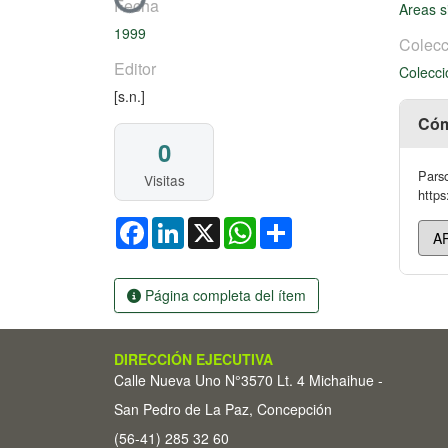
Fecha
Areas s
1999
Colecc
Editor
Colecci
[s.n.]
Cóm
0
Parso
Visitas
https
Facebook
LinkedIn
X
WhatsApp
Share
Página completa del ítem
DIRECCIÓN EJECUTIVA
Calle Nueva Uno N°3570 Lt. 4 Michaihue -
San Pedro de La Paz, Concepción
(56-41) 285 32 60