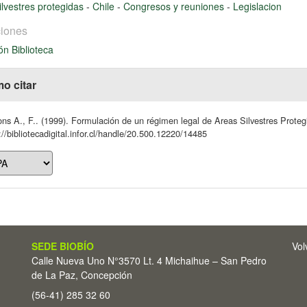
ilvestres protegidas
-
Chile
-
Congresos y reuniones
-
Legislacion
iones
ón Biblioteca
o citar
ns A., F.. (1999). Formulación de un régimen legal de Areas Silvestres Proteg
://bibliotecadigital.infor.cl/handle/20.500.12220/14485
SEDE BIOBÍO
Vol
Calle Nueva Uno N°3570 Lt. 4 Michaihue – San Pedro
de La Paz, Concepción
(56-41) 285 32 60