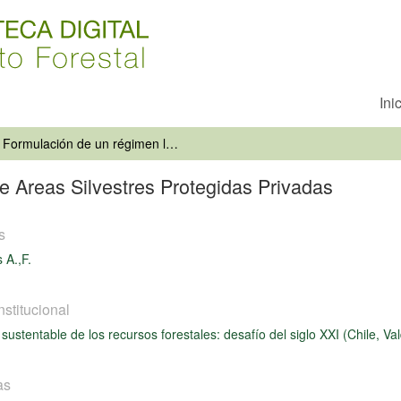
Ini
Formulación de un régimen legal de Areas Silvestres Protegidas Privadas
e Areas Silvestres Protegidas Privadas
s
 A.,F.
nstitucional
sustentable de los recursos forestales: desafío del siglo XXI (Chile, Va
as