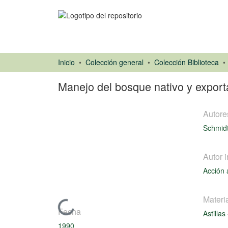
Inicio
Colección general
Colección Biblioteca
Manejo del bosque nativo y exporta
Autore
Schmidt
Autor i
Ponencias de
Acción 
Congresos
Materi
Cargando...
Fecha
Astillas
1990