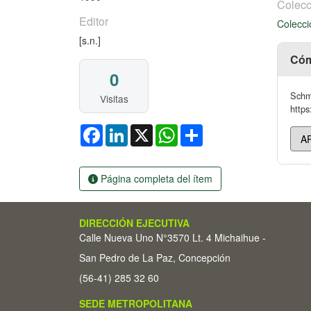
Colecc
Editor
Colecci
[s.n.]
Cóm
0
Schmi
Visitas
https
Facebook
LinkedIn
X
WhatsApp
Share
Página completa del ítem
DIRECCIÓN EJECUTIVA
Calle Nueva Uno N°3570 Lt. 4 Michaihue -
San Pedro de La Paz, Concepción
(56-41) 285 32 60
SEDE METROPOLITANA