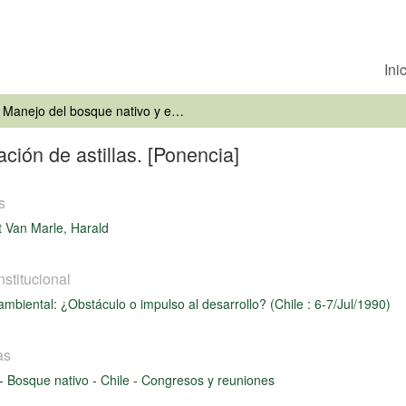
Ini
Manejo del bosque nativo y exportación de astillas. [Ponencia]
ción de astillas. [Ponencia]
s
 Van Marle, Harald
nstitucional
ambiental: ¿Obstáculo o impulso al desarrollo? (Chile : 6-7/Jul/1990)
as
-
Bosque nativo
-
Chile
-
Congresos y reuniones