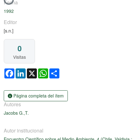
Fecha
1992
Editor
[s.n.]
0
Visitas
Facebook
LinkedIn
X
WhatsApp
Share
Página completa del ítem
Autores
Jacobs G.,T.
Autor institucional
Encuentro Científico sobre el Medio Ambiente, 4 (Chile, Valdivia :