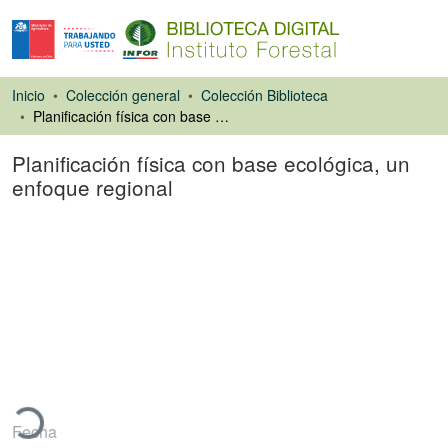
Inicio
Colección general
Colección Biblioteca
Planificación física con base ecológica, un enfoque regional
Planificación física con base ecológica, un
enfoque regional
Ponencias de
Congresos
ando...
Fecha