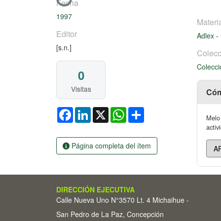
Fecha
1997
Materi
Editor
Adlex
-
[s.n.]
Colecc
Colecci
0
Visitas
Cóm
Facebook
LinkedIn
X
WhatsApp
Share
Melo 
activ
Página completa del ítem
DIRECCIÓN EJECUTIVA
Calle Nueva Uno N°3570 Lt. 4 Michaihue -
San Pedro de La Paz, Concepción