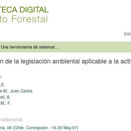
Ini
Una herramienta de sistematización de la legislación ambiental aplicable a la actividad forestal
de la legislación ambiental aplicable a la acti
s
,E.
 M., Juan Carlos
ti, A.
 M., F.
nstitucional
cna, 08 (Chile, Concepción : 19-20 May.97)