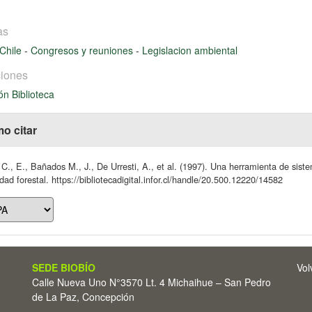
as
Chile
-
Congresos y reuniones
-
Legislacion ambiental
iones
ón Biblioteca
o citar
C., E., Bañados M., J., De Urresti, A., et al. (1997). Una herramienta de sistem
idad forestal. https://bibliotecadigital.infor.cl/handle/20.500.12220/14582
SEDE BIOBÍO
Vol
Calle Nueva Uno N°3570 Lt. 4 Michaihue – San Pedro
de La Paz, Concepción