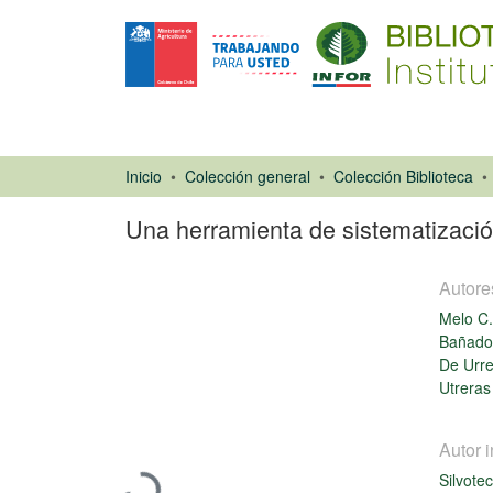
Inicio
Colección general
Colección Biblioteca
Una herramienta de sistematización 
Autore
Melo C.
Bañados
De Urres
Utreras
Ponencias de
Congresos
Autor i
Cargando...
Silvote