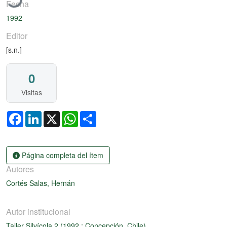
Fecha
1992
Editor
[s.n.]
0
Visitas
Facebook
LinkedIn
X
WhatsApp
Share
Página completa del ítem
Autores
Cortés Salas, Hernán
Autor institucional
Taller Silvícola 2 (1992 : Concepción, Chile)