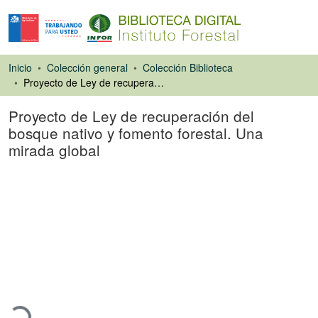
Inicio
Colección general
Colección Biblioteca
Proyecto de Ley de recuperación del bosque nativo y fomento forestal. Una mirada global
Proyecto de Ley de recuperación del
bosque nativo y fomento forestal. Una
mirada global
Ponencias de
Congresos
argando...