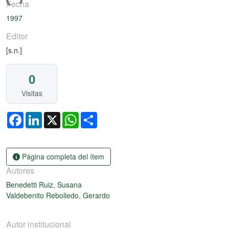
ando...
Fecha
1997
Editor
[s.n.]
0
Visitas
Facebook
LinkedIn
X
WhatsApp
Share
Página completa del ítem
Autores
Benedetti Ruiz, Susana
Valdebenito Rebolledo, Gerardo
Autor institucional