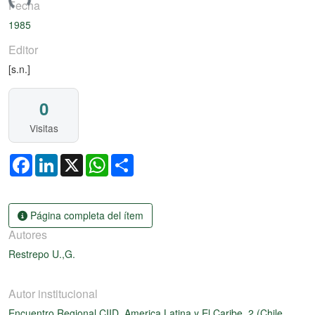
ando...
Fecha
1985
Editor
[s.n.]
0
Visitas
Facebook
LinkedIn
X
WhatsApp
Share
Página completa del ítem
Autores
Restrepo U.,G.
Autor institucional
Encuentro Regional CIID, America Latina y El Caribe. 2 (Chile,