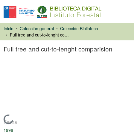
Inicio
Colección general
Colección Biblioteca
Full tree and cut-to-lenght comparision
Full tree and cut-to-lenght comparision
Ponencias de
Congresos
Cargando...
Fecha
1996