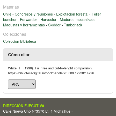
Materias
Chile
-
Congresos y reuniones
-
Explotacion forestal
-
Feller
buncher
-
Forwarder
-
Harvester
-
Madereo mecanizado
-
Maquinas y herramientas
-
Skidder
-
Timberjack
Colecciones
Colección Biblioteca
Cómo citar
White, T.. (1996). Full tree and cut-to-lenght comparision.
https://bibliotecadigital.infor.cl/handle/20.500.12220/14726
DIRECCIÓN EJECUTIVA
Calle Nueva Uno N°3570 Lt. 4 Michaihue -