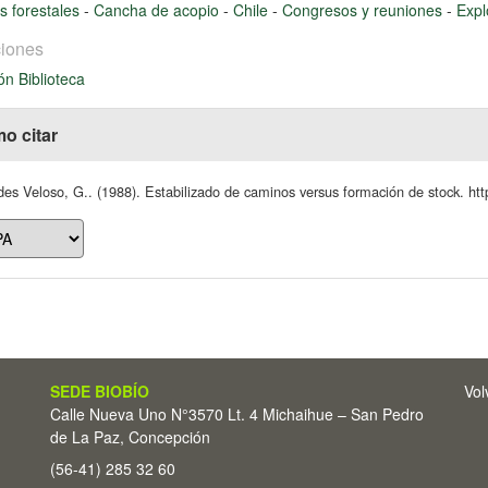
 forestales
-
Cancha de acopio
-
Chile
-
Congresos y reuniones
-
Expl
iones
ón Biblioteca
o citar
es Veloso, G.. (1988). Estabilizado de caminos versus formación de stock. http
SEDE BIOBÍO
Vol
Calle Nueva Uno N°3570 Lt. 4 Michaihue – San Pedro
de La Paz, Concepción
(56-41) 285 32 60