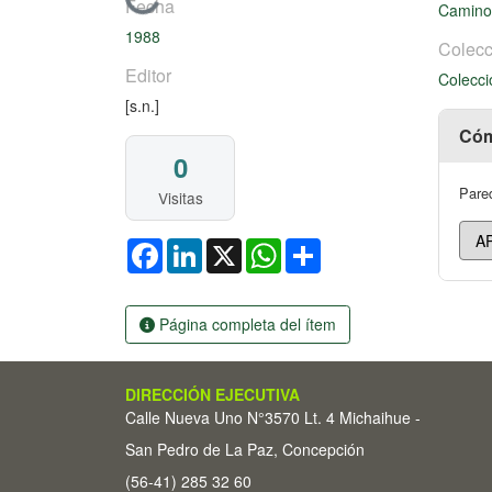
Cargando...
Fecha
Caminos
1988
Colecc
Editor
Colecci
[s.n.]
Cóm
0
Pared
Visitas
Facebook
LinkedIn
X
WhatsApp
Share
Página completa del ítem
DIRECCIÓN EJECUTIVA
Calle Nueva Uno N°3570 Lt. 4 Michaihue -
San Pedro de La Paz, Concepción
(56-41) 285 32 60