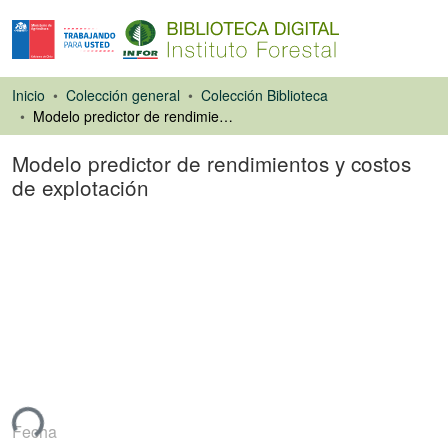
Inicio
Colección general
Colección Biblioteca
Modelo predictor de rendimientos y costos de explotación
Modelo predictor de rendimientos y costos
de explotación
Ponencias de
Congresos
ndo...
Fecha