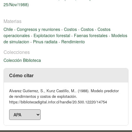
25/Nov/1988)
Materias
Chile
-
Congresos y reuniones
-
Costos
-
Costos
-
Costos
operacionales
-
Explotacion forestal
-
Faenas forestales
-
Modelos
de simulacion
-
Pinus radiata
-
Rendimiento
Colecciones
Colección Biblioteca
Cómo citar
Alvarez Gutierrez, S., Kunz Castillo, M.. (1988). Modelo predictor
de rendimientos y costos de explotación.
https://bibliotecadigital.infor.cl/handle/20.500.12220/14754