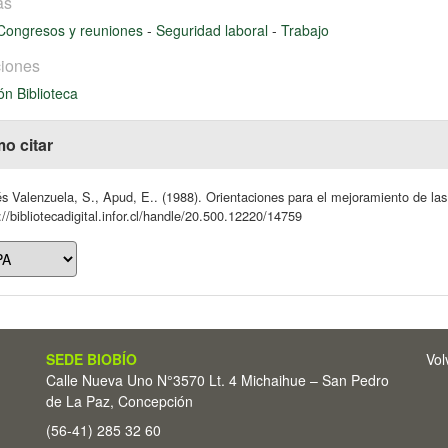
as
Congresos y reuniones
-
Seguridad laboral
-
Trabajo
iones
ón Biblioteca
o citar
s Valenzuela, S., Apud, E.. (1988). Orientaciones para el mejoramiento de las 
://bibliotecadigital.infor.cl/handle/20.500.12220/14759
SEDE BIOBÍO
Vol
Calle Nueva Uno N°3570 Lt. 4 Michaihue – San Pedro
de La Paz, Concepción
(56-41) 285 32 60