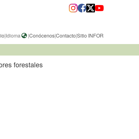
cio
|
Idioma
|
Conócenos
|
Contacto
|
Sitio INFOR
ores forestales