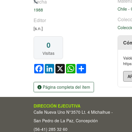
Cargando...
Materi
Fecha
Chile
-
1988
Colecc
Editor
Colecci
[s.n.]
Cóm
0
Visitas
Valdé
https
Facebook
LinkedIn
X
WhatsApp
Share
Página completa del ítem
DIRECCIÓN EJECUTIVA
Calle Nueva Uno N°3570 Lt. 4 Michaihue -
San Pedro de La Paz, Concepción
(56-41) 285 32 60