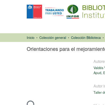
Inicio
Colección general
Colección Biblioteca
Orientaciones para el mejoramiento
Autore
Valdés 
Apud, E
Ponencias de
Autor i
Congresos
Taller 