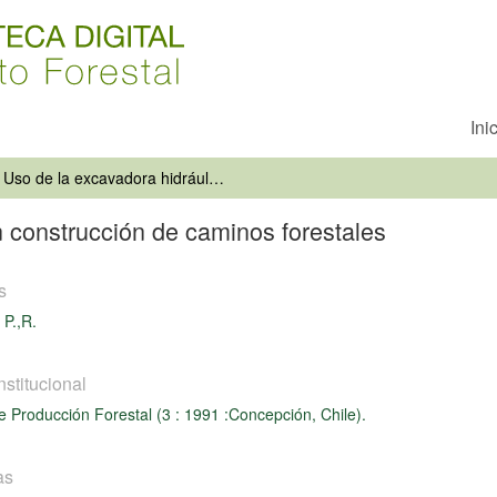
Ini
Uso de la excavadora hidráulica en construcción de caminos forestales
n construcción de caminos forestales
s
 P.,R.
nstitucional
de Producción Forestal (3 : 1991 :Concepción, Chile).
as