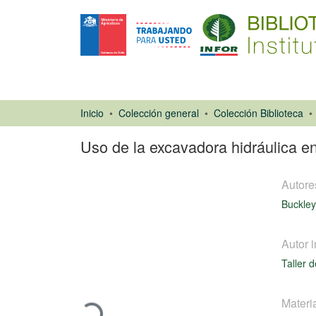
Inicio
Colección general
Colección Biblioteca
Uso de la excavadora hidráulica e
Autore
Buckley
Autor i
Ponencias de
Taller 
Congresos
Cargando...
Materi