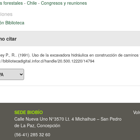
 forestales
-
Chile
-
Congresos y reuniones
iones
ón Biblioteca
o citar
ey P., R.. (1991). Uso de la excavadora hidráulica en construcción de caminos 
://bibliotecadigital.infor.cl/handle/20.500.12220/14794
SEDE BIOBÍO
Vol
Calle Nueva Uno N°3570 Lt. 4 Michaihue – San Pedro
de La Paz, Concepción
(56-41) 285 32 60