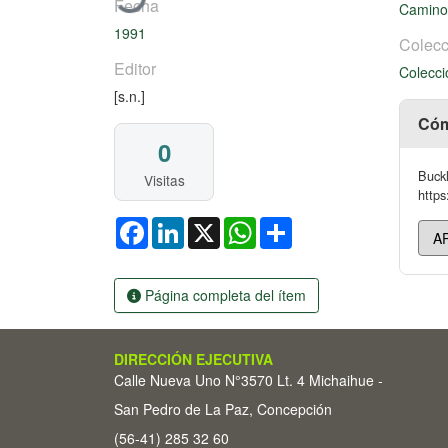
Fecha
Caminos
1991
Colecc
Editor
Colecci
[s.n.]
Cóm
0
Buckl
Visitas
https
Facebook
LinkedIn
X
WhatsApp
Share
Página completa del ítem
DIRECCIÓN EJECUTIVA
Calle Nueva Uno N°3570 Lt. 4 Michaihue -
San Pedro de La Paz, Concepción
(56-41) 285 32 60