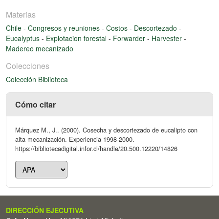
Materias
Chile
-
Congresos y reuniones
-
Costos
-
Descortezado
-
Eucalyptus
-
Explotacion forestal
-
Forwarder
-
Harvester
-
Madereo mecanizado
Colecciones
Colección Biblioteca
Cómo citar
Márquez M., J.. (2000). Cosecha y descortezado de eucalipto con
alta mecanización. Experiencia 1998-2000.
https://bibliotecadigital.infor.cl/handle/20.500.12220/14826
DIRECCIÓN EJECUTIVA